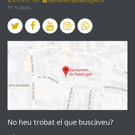
972 613 100
·
ajuntament@palafrugell.cat
P1712400I
No heu trobat el que buscàveu?