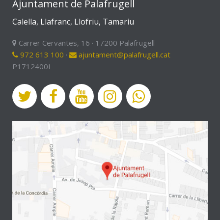
Ajuntament de Palafrugell
Calella, Llafranc, Llofriu, Tamariu
Carrer Cervantes, 16 · 17200 Palafrugell
972 613 100
·
ajuntament@palafrugell.cat
P1712400I