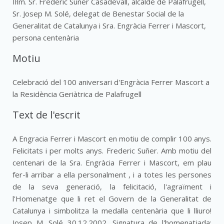
Il·lm. Sr. Frederic Suñer Casadevall, alcalde de Palafrugell,
Sr. Josep M. Solé, delegat de Benestar Social de la
Generalitat de Catalunya i Sra. Engràcia Ferrer i Mascort,
persona centenària
Motiu
Celebració del 100 aniversari d'Engràcia Ferrer Mascort a
la Residència Geriàtrica de Palafrugell
Text de l'escrit
A Engracia Ferrer i Mascort en motiu de complir 100 anys.
Felicitats i per molts anys. Frederic Suñer. Amb motiu del
centenari de la Sra. Engràcia Ferrer i Mascort, em plau
fer-li arribar a ella personalment , i a totes les persones
de la seva generació, la felicitació, l'agraïment i
l'Homenatge que li ret el Govern de la Generalitat de
Catalunya i simbolitza la medalla centenària que li lliuro!
Josep M. Solé 30.12.2002. Signatura de l'homenatjada: