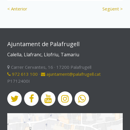
< Anterior
Següent >
Ajuntament de Palafrugell
Calella, Llafranc, Llofriu, Tamariu
Carrer Cervantes, 16 · 17200 Palafrugell
972 613 100
·
ajuntament@palafrugell.cat
P1712400I