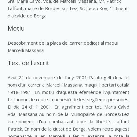
Sra. Maria Calvó, Vda. de Marcel·lí Massana, Mr. Patrick
Laffont, maire de Bordes sur Lez, Sr. Josep Xoy, 1r tinent
d'alcalde de Berga
Motiu
Descobriment de la placa del carrer dedicat al maqui
Marcel·lí Massana
Text de l'escrit
Avui 24 de novembre de l'any 2001 Palafrugell dona el
nom d'un carrer a Marcel·lí Massana, maqui llibertari català
1918-1981. En motiu d'aquesta efemèride l'Ajuntament
té l'honor de rebre la adhesió de les següents persones.
El dia 24 d'11 2001. En agraïment per tot. Maria Calvó
Vda. Massana Au nom de la Municipalité de Bordes/Lez
en souvenir d'un combattant pour la liberté. Laffont
Patrick. En nom de la ciutat de Berga, volem retre aquest
homenatge a en Marcel·lí, i fer-lo extensiu a tota la