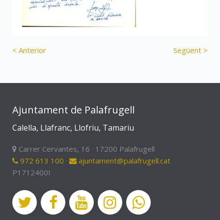
< Anterior
Següent >
Ajuntament de Palafrugell
Calella, Llafranc, Llofriu, Tamariu
Carrer Cervantes, 16 · 17200 Palafrugell
972 613 100
·
ajuntament@palafrugell.cat
P1712400I