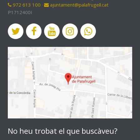
972 613 100
·
ajuntament@palafrugell.cat
P1712400I
No heu trobat el que buscàveu?