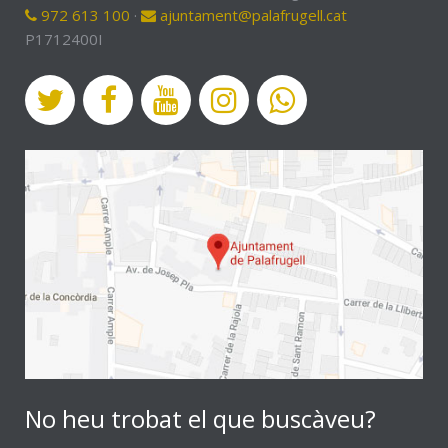
972 613 100
·
ajuntament@palafrugell.cat
P1712400I
No heu trobat el que buscàveu?