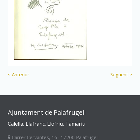
< Anterior
Següent >
Ajuntament de Palafrugell
Calella, Llafranc, Llofriu, Tamariu
Carrer Cervantes, 16 · 17200 Palafrugell