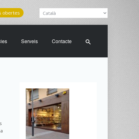
 obertes
cies
Serveis
Contacte
s
la