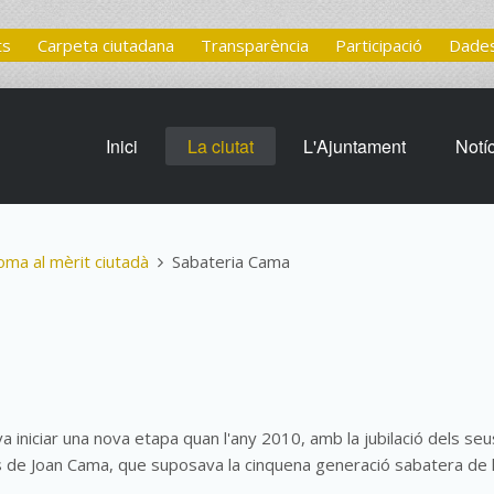
ts
Carpeta ciutadana
Transparència
Participació
Dades
Inici
La ciutat
L'Ajuntament
Notí
oma al mèrit ciutadà
Sabateria Cama
 iniciar una nova etapa quan l'any 2010, amb la jubilació dels seu
s de Joan Cama, que suposava la cinquena generació sabatera de 