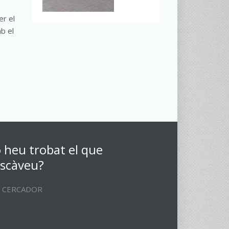
er el
b el
 heu trobat el que
scàveu?
CERCADOR