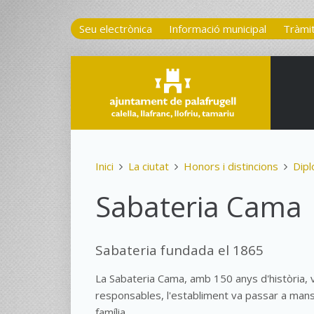
Seu electrònica
Informació municipal
Tràmi
Inici
La ciutat
Honors i distincions
Dipl
Sabateria Cama
Sabateria fundada el 1865
La Sabateria Cama, amb 150 anys d'història, va
responsables, l'establiment va passar a man
família.