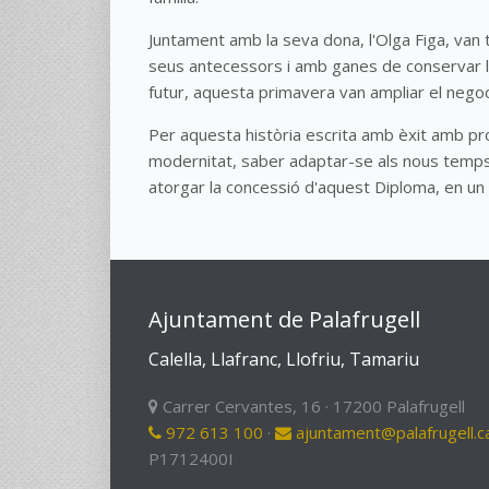
Juntament amb la seva dona, l'Olga Figa, van 
seus antecessors i amb ganes de conservar la t
futur, aquesta primavera van ampliar el negoc
Per aquesta història escrita amb èxit amb prof
modernitat, saber adaptar-se als nous temps i 
atorgar la concessió d'aquest Diploma, en un
Ajuntament de Palafrugell
Calella, Llafranc, Llofriu, Tamariu
Carrer Cervantes, 16 · 17200 Palafrugell
972 613 100
·
ajuntament@palafrugell.c
P1712400I