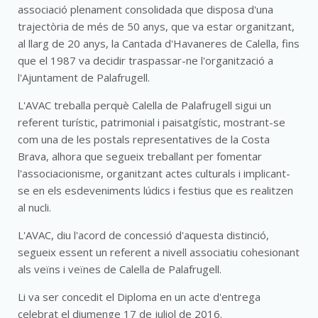
associació plenament consolidada que disposa d'una
trajectòria de més de 50 anys, que va estar organitzant,
al llarg de 20 anys, la Cantada d'Havaneres de Calella, fins
que el 1987 va decidir traspassar-ne l'organització a
l'Ajuntament de Palafrugell.
L'AVAC treballa perquè Calella de Palafrugell sigui un
referent turístic, patrimonial i paisatgístic, mostrant-se
com una de les postals representatives de la Costa
Brava, alhora que segueix treballant per fomentar
l'associacionisme, organitzant actes culturals i implicant-
se en els esdeveniments lúdics i festius que es realitzen
al nucli.
L'AVAC, diu l'acord de concessió d'aquesta distinció,
segueix essent un referent a nivell associatiu cohesionant
als veïns i veïnes de Calella de Palafrugell.
Li va ser concedit el Diploma en un acte d'entrega
celebrat el diumenge 17 de juliol de 2016.