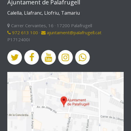
Ajuntament de Palafrugell
Calella, Llafranc, Llofriu, Tamariu
Carrer Cervantes, 16 · 17200 Palafrugell
972 613 100
·
ajuntament@palafrugell.cat
P1712400I