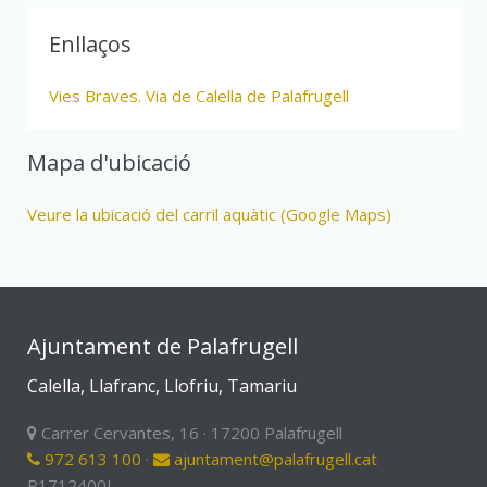
Enllaços
Vies Braves. Via de Calella de Palafrugell
Mapa d'ubicació
Veure la ubicació del carril aquàtic (Google Maps)
Ajuntament de Palafrugell
Calella, Llafranc, Llofriu, Tamariu
Carrer Cervantes, 16 · 17200 Palafrugell
972 613 100
·
ajuntament@palafrugell.cat
P1712400I