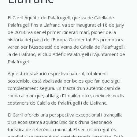
El Carril Aquàtic de Palafrugell, que va de Calella de
Palafrugell fins a Llafranc, va ser inaugurat el 18 de juny
de 2013. Va ser el primer itinerari marí, pioner de la
història del país i de l'Europa Occidental. Els promotors
varen ser l'Associació de Veïns de Calella de Palafrugell i
la de Llafranc, el Club Atlètic Palafrugell i l'Ajuntament de
Palafrugell.
Aquesta instal·lació esportiva natural, totalment
sostenible, està abalisada per boies que fan que sigui
completament segura. Es tracta d'un autèntic camí de
ronda al mar que, al llarg d'1 quilòmetre, uneix els nuclis
costaners de Calella de Palafrugell i de Llafranc.
El Carril ofereix una perspectiva excepcional i tranquil·la
d'un ecosistema aquàtic únic dins d'una destinació
turística de referència mundial. El seu recorregut és
paral·lel al recorregut del camí de ronda terrestre. Està