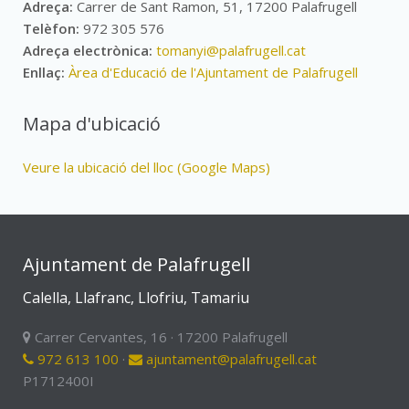
Adreça:
Carrer de Sant Ramon, 51, 17200 Palafrugell
Telèfon:
972 305 576
Adreça electrònica:
tomanyi@palafrugell.cat
Enllaç:
Àrea d'Educació de l'Ajuntament de Palafrugell
Mapa d'ubicació
Veure la ubicació del lloc (Google Maps)
Ajuntament de Palafrugell
Calella, Llafranc, Llofriu, Tamariu
Carrer Cervantes, 16 · 17200 Palafrugell
972 613 100
·
ajuntament@palafrugell.cat
P1712400I