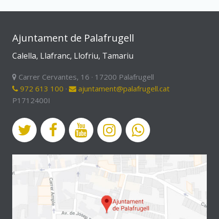
Ajuntament de Palafrugell
Calella, Llafranc, Llofriu, Tamariu
Carrer Cervantes, 16 · 17200 Palafrugell
972 613 100
·
ajuntament@palafrugell.cat
P1712400I