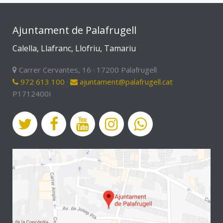
Ajuntament de Palafrugell
Calella, Llafranc, Llofriu, Tamariu
Carrer Cervantes, 16 · 17200 Palafrugell
972 613 100
·
ajuntament@palafrugell.cat
P1712400I