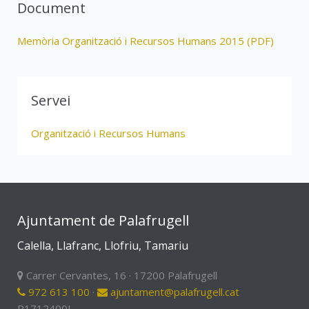
Document
Memòria Organització i Recursos Humans 2015 (PDF)
Servei
Organització i Recursos Humans
Ajuntament de Palafrugell
Calella, Llafranc, Llofriu, Tamariu
Carrer Cervantes, 16 · 17200 Palafrugell
972 613 100
·
ajuntament@palafrugell.cat
P1712400I