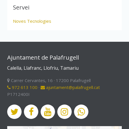
Servei
Noves Tecnologies
Ajuntament de Palafrugell
Calella, Llafranc, Llofriu, Tamariu
Carrer Cervantes, 16 · 17200 Palafrugell
972 613 100
·
ajuntament@palafrugell.cat
P1712400I