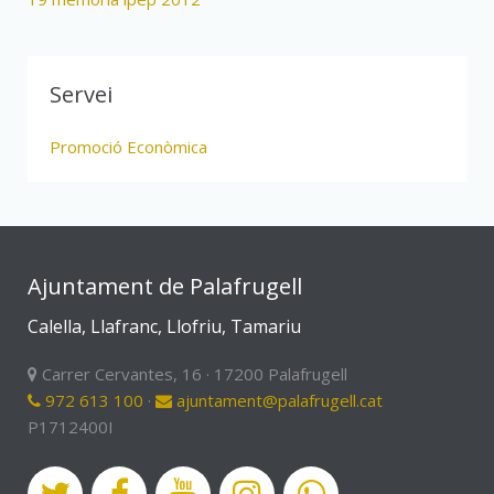
Servei
Promoció Econòmica
Ajuntament de Palafrugell
Calella, Llafranc, Llofriu, Tamariu
Carrer Cervantes, 16 · 17200 Palafrugell
972 613 100
·
ajuntament@palafrugell.cat
P1712400I