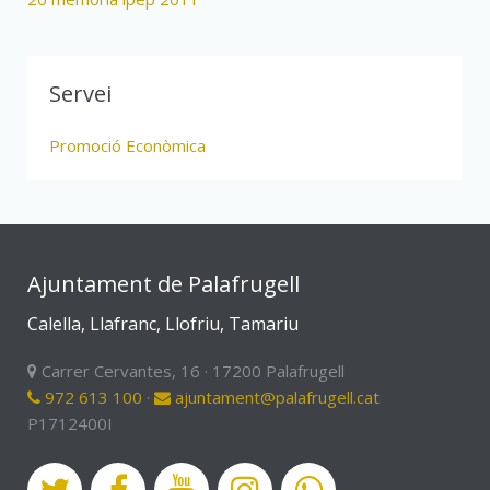
Servei
Promoció Econòmica
Ajuntament de Palafrugell
Calella, Llafranc, Llofriu, Tamariu
Carrer Cervantes, 16 · 17200 Palafrugell
972 613 100
·
ajuntament@palafrugell.cat
P1712400I