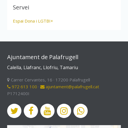
Servei
Espai Dona i LGTBI+
Ajuntament de Palafrugell
Calella, Llafranc, Llofriu, Tamariu
Carrer Cervantes, 16 · 17200 Palafrugell
972 613 100
·
ajuntament@palafrugell.cat
P1712400I