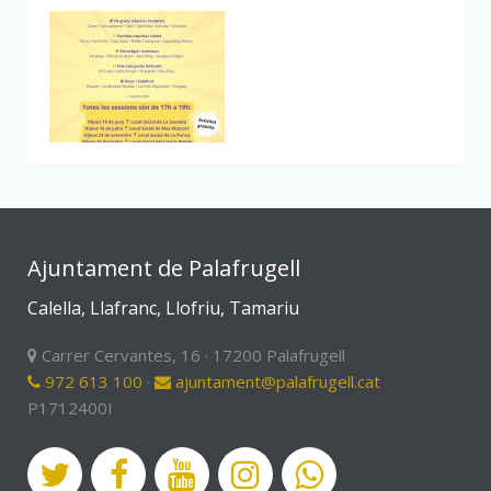
Ajuntament de Palafrugell
Calella, Llafranc, Llofriu, Tamariu
Carrer Cervantes, 16 · 17200 Palafrugell
972 613 100
·
ajuntament@palafrugell.cat
P1712400I