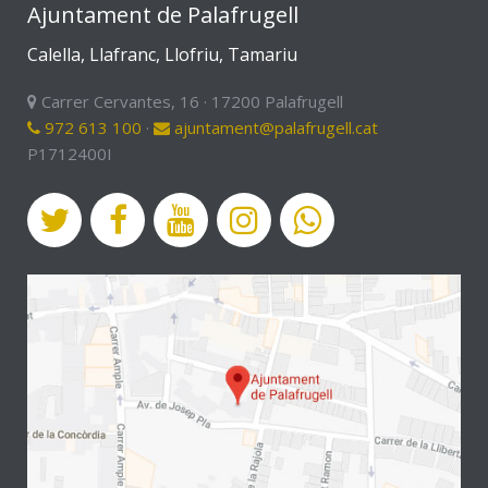
Ajuntament de Palafrugell
Calella, Llafranc, Llofriu, Tamariu
Carrer Cervantes, 16 · 17200 Palafrugell
972 613 100
·
ajuntament@palafrugell.cat
P1712400I