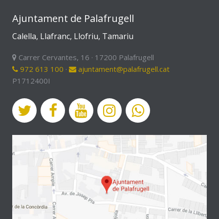
Ajuntament de Palafrugell
Calella, Llafranc, Llofriu, Tamariu
Carrer Cervantes, 16 · 17200 Palafrugell
972 613 100
·
ajuntament@palafrugell.cat
P1712400I