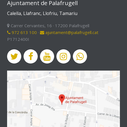
Ajuntament de Palafrugell
Calella, Llafranc, Llofriu, Tamariu
Carrer Cervantes, 16 · 17200 Palafrugell
972 613 100
·
ajuntament@palafrugell.cat
P1712400I