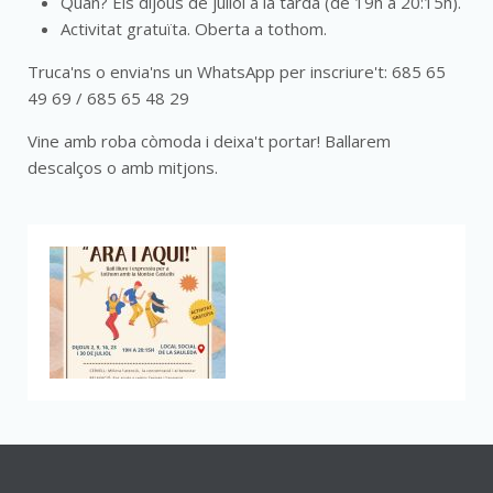
Quan? Els dijous de juliol a la tarda (de 19h a 20:15h).
Activitat gratuïta. Oberta a tothom.
Truca'ns o envia'ns un WhatsApp per inscriure't: 685 65
49 69 / 685 65 48 29
Vine amb roba còmoda i deixa't portar! Ballarem
descalços o amb mitjons.