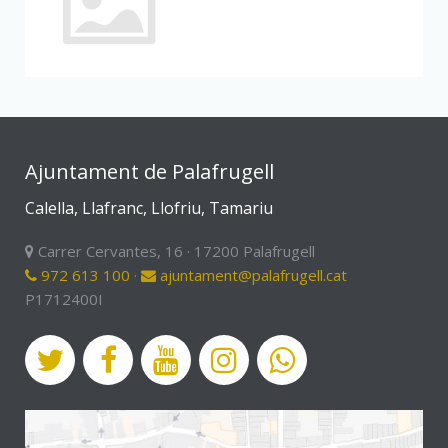
Ajuntament de Palafrugell
Calella, Llafranc, Llofriu, Tamariu
Carrer Cervantes, 16 · 17200 Palafrugell
972 613 100
·
ajuntament@palafrugell.cat
P1712400I