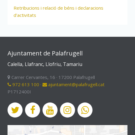
Retribucions i relació de béns i declaracions
d'activitats
Ajuntament de Palafrugell
Calella, Llafranc, Llofriu, Tamariu
Carrer Cervantes, 16 · 17200 Palafrugell
972 613 100
·
ajuntament@palafrugell.cat
P1712400I