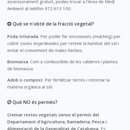
assessorament gratuït, podeu trucar a l'Àrea de Medi
Ambient al telèfon 972 613 100.
Què se n'obté de la fracció vegetal?
Poda triturada
. Per poder fer encoixinats (mulching) per
cobrir zones enjardinades per retenir la humitat del sòl i
evitar el creixement de males herbes.
Biomassa
. Com a combustible de les calderes i plantes
de biomassa.
Adob o compost
. Per fertilitzar terres i retornar la
matèria orgànica al sòl.
Què NO és permès?
Cremar restes vegetals sense el permís del
Departament d'Agricultura, Ramaderia, Pesca i
Alimentació de la Generalitat de Catalunya.
Es