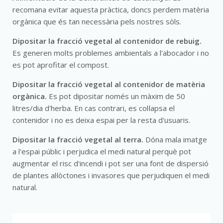
recomana evitar aquesta pràctica, doncs perdem matèria
orgànica que és tan necessària pels nostres sòls.
Dipositar la fracció vegetal al contenidor de rebuig.
Es generen molts problemes ambientals a l'abocador i no
es pot aprofitar el compost.
Dipositar la fracció vegetal al contenidor de matèria
orgànica.
Es pot dipositar només un màxim de 50
litres/dia d'herba. En cas contrari, es col·lapsa el
contenidor i no es deixa espai per la resta d'usuaris.
Dipositar la fracció vegetal al terra.
Dóna mala imatge
a l'espai públic i perjudica el medi natural perquè pot
augmentar el risc d'incendi i pot ser una font de dispersió
de plantes al·lòctones i invasores que perjudiquen el medi
natural.