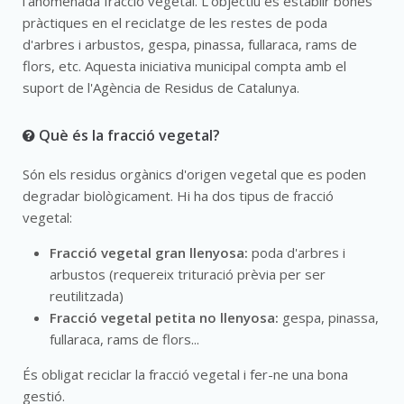
l'anomenada fracció vegetal. L'objectiu és establir bones
pràctiques en el reciclatge de les restes de poda
d'arbres i arbustos, gespa, pinassa, fullaraca, rams de
flors, etc. Aquesta iniciativa municipal compta amb el
suport de l'Agència de Residus de Catalunya.
Què és la fracció vegetal?
Són els residus orgànics d'origen vegetal que es poden
degradar biològicament. Hi ha dos tipus de fracció
vegetal:
Fracció vegetal gran llenyosa:
poda d'arbres i
arbustos (requereix trituració prèvia per ser
reutilitzada)
Fracció vegetal petita no llenyosa:
gespa, pinassa,
fullaraca, rams de flors...
És obligat reciclar la fracció vegetal i fer-ne una bona
gestió.