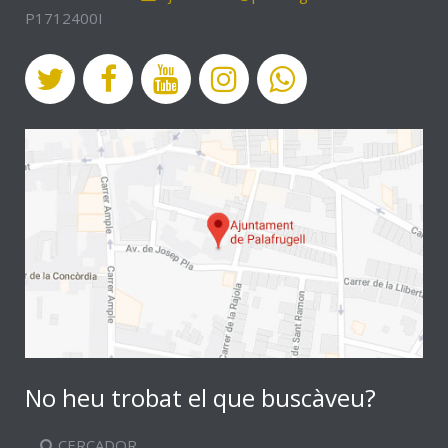
P1712400I
No heu trobat el que buscàveu?
CERCADOR