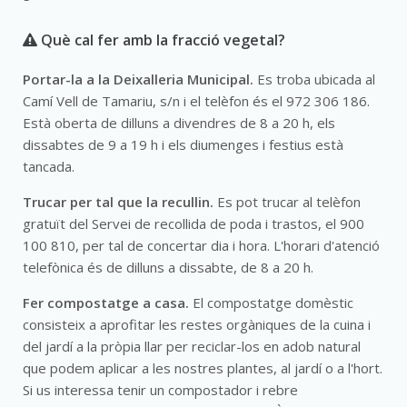
Què cal fer amb la fracció vegetal?
Portar-la a la Deixalleria Municipal.
Es troba ubicada al
Camí Vell de Tamariu, s/n i el telèfon és el 972 306 186.
Està oberta de dilluns a divendres de 8 a 20 h, els
dissabtes de 9 a 19 h i els diumenges i festius està
tancada.
Trucar per tal que la recullin.
Es pot trucar al telèfon
gratuït del Servei de recollida de poda i trastos, el 900
100 810, per tal de concertar dia i hora. L'horari d'atenció
telefònica és de dilluns a dissabte, de 8 a 20 h.
Fer compostatge a casa.
El compostatge domèstic
consisteix a aprofitar les restes orgàniques de la cuina i
del jardí a la pròpia llar per reciclar-los en adob natural
que podem aplicar a les nostres plantes, al jardí o a l'hort.
Si us interessa tenir un compostador i rebre